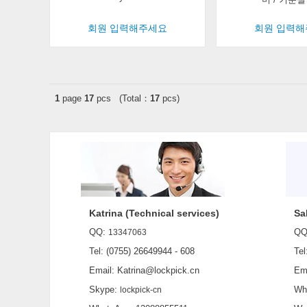
회원 입력해주세요
회원 입력
1
page
17
pcs (Total：
17
pcs)
Katrina (Technical services)
Sa
QQ:
QQ
13347063
Tel: (0755) 26649944 - 608
Tel:
Email: Katrina@lockpick.cn
Emai
Skype:
What
lockpick-cn