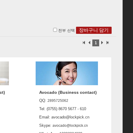
전부 선택
1
ct)
Avocado (Business contact)
QQ:
2895725062
Tel: (0755) 8670 5677 - 610
Email: avocado@lockpick.cn
Skype:
avocado@lockpick.cn