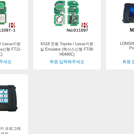
LONSDO
 / Lexus키분
K518 전용 Toyota / Lexus키분
Pr
ota신형 FT11-
실 Emulator (렉서스신형 FT08-
C)
H0440C)
해주세요
회원 입력해주세요
회원 
SE 키 프로그래
 제작