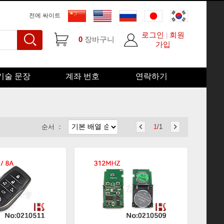
전에 싸이트
로그인
회원
|
0
장바구니
가입
기술 문장
계좌 번호
연락하기
순서 ：
1
/1