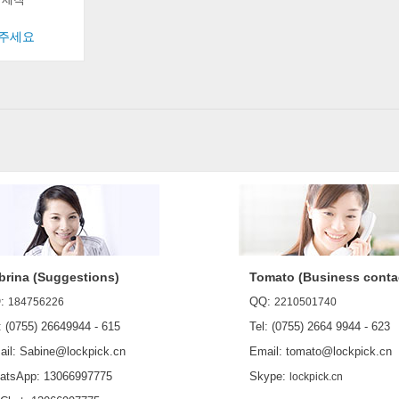
해주세요
brina (Suggestions)
Tomato (Business conta
:
QQ:
184756226
2210501740
 (0755) 26649944 - 615
Tel: (0755) 2664 9944 - 623
l: Sabine@lockpick.cn
Email: tomato@lockpick.cn
sApp: 13066997775
Skype:
lockpick.cn