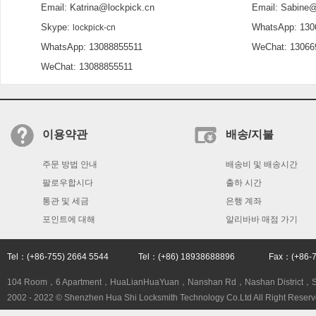
Email: Katrina@lockpick.cn
Email: Sabine@l
Skype:
WhatsApp: 130
lockpick-cn
WhatsApp: 13088855511
WeChat: 13066
WeChat: 13088855511
이용약관
배송/지불
주문 방법 안내
배송비 및 배송시간
팔로우합시다
출하 시간
통관 및 세금
은행 계좌
포인트에 대해
알리바바 매점 가기
Tel：(+86-755) 2664 5544 Tel：(+86) 18938688896 Fax：(+86
104 Room，6 Apartment，HuaLianHuaYuan，Nanshan Rd，Nashan District，
2002 - 2022 © Shenzhen Hua Shi Locksmith Technology Co.Ltd All Right Reserv