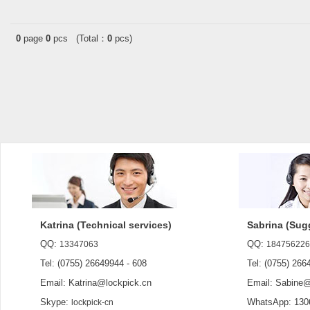
0
page
0
pcs (Total：
0
pcs)
Katrina (Technical services)
Sabrina (Sug
QQ:
QQ:
13347063
184756226
Tel: (0755) 26649944 - 608
Tel: (0755) 2664
Email: Katrina@lockpick.cn
Email: Sabine@l
Skype:
WhatsApp: 130
lockpick-cn