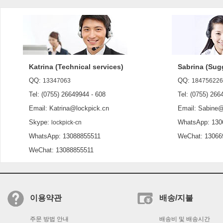
Katrina (Technical services)
Sabrina (Sug
QQ:
QQ:
13347063
184756226
Tel: (0755) 26649944 - 608
Tel: (0755) 2664
Email: Katrina@lockpick.cn
Email: Sabine@l
Skype:
WhatsApp: 130
lockpick-cn
WhatsApp: 13088855511
WeChat: 13066
WeChat: 13088855511
이용약관
배송/지불
주문 방법 안내
배송비 및 배송시간