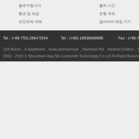
팔로우합시다
출하 시간
통관 및 세금
은행 계좌
포인트에 대해
알리바바 매점 가기
Tel：(+86-755) 2664 5544 Tel：(+86) 18938688896 Fax：(+86
104 Room，6 Apartment，HuaLianHuaYuan，Nanshan Rd，Nashan District，
2002 - 2022 © Shenzhen Hua Shi Locksmith Technology Co.Ltd All Right Reserv