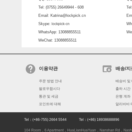
Tel: (0755) 26649944 - 608
Tel:
Email: Katrina@lockpick.cn
Emai
Skype:
What
lockpick-cn
WhatsApp: 13088855511
WeCh
WeChat: 13088855511
이용약관
배송/지
주문 방법 안내
배송비 및
팔로우합시다
출하 시간
통관 및 세금
은행 계좌
포인트에 대해
알리바바 
Tel：(+86-755) 2664 5544 Tel：(+86) 18938688896
104 Room，6 Apartment，HuaLianHuaYuan，Nanshan Rd，Nasha