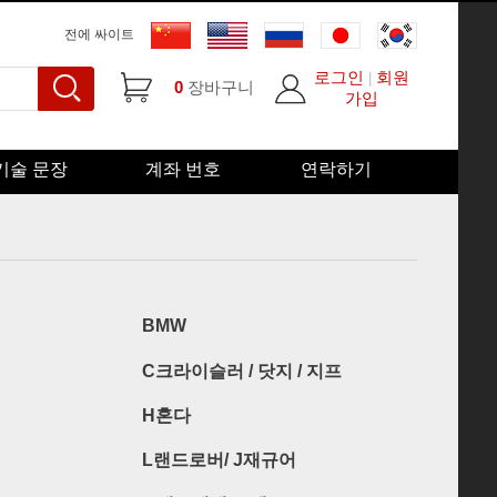
전에 싸이트
로그인
회원
|
0
장바구니
가입
기술 문장
계좌 번호
연락하기
BMW
C크라이슬러 / 닷지 / 지프
H혼다
L랜드로버/ J재규어