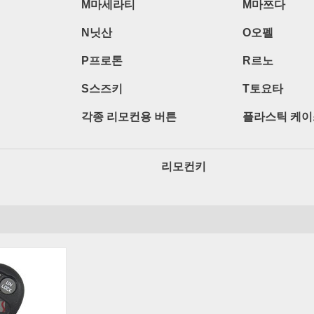
M마세라티
M마쯔다
N닛산
O오펠
P프로톤
R르노
S스즈키
T토요타
각종 리모컨용 버튼
플라스틱 케이
리모컨키