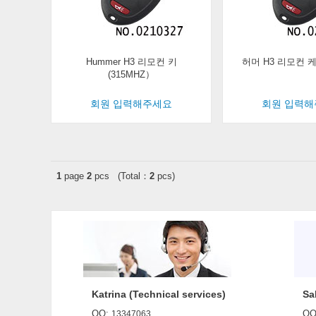
Hummer H3 리모컨 키
허머 H3 리모컨 
(315MHZ）
회원 입력해주세요
회원 입력
1
page
2
pcs (Total：
2
pcs)
Katrina (Technical services)
Sa
QQ:
QQ
13347063