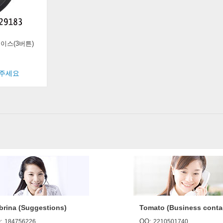
케이스(3버튼)
해주세요
brina (Suggestions)
Tomato (Business conta
:
QQ:
184756226
2210501740