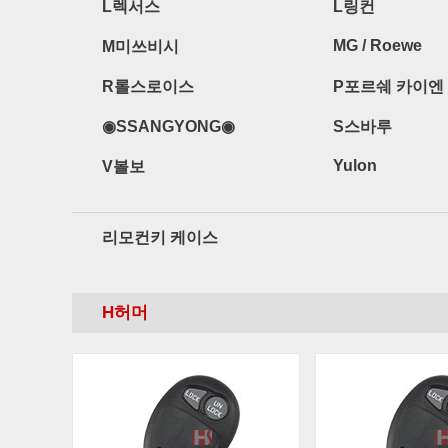
L렉서스
L링컨
MG / Roewe
M미쓰비시
R롤스로이스
P포르쉐 카이엔
◉SSANGYONG◉
S스바루
Yulon
V볼보
리모컨키 케이스
H허머