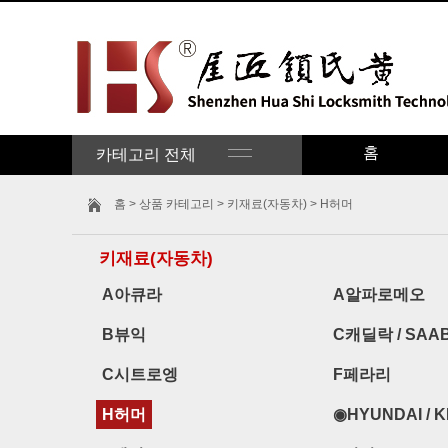
홈
카테고리 전체
홈
>
상품 카테고리
>
키재료(자동차)
> H허머
키재료(자동차)
A아큐라
A알파로메오
B뷰익
C캐딜락 / SAA
C시트로엥
F페라리
H허머
◉HYUNDAI / K