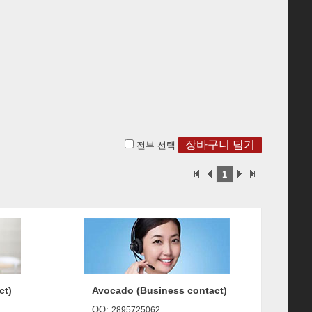
전부 선택
1
ct)
Avocado (Business contact)
QQ:
2895725062