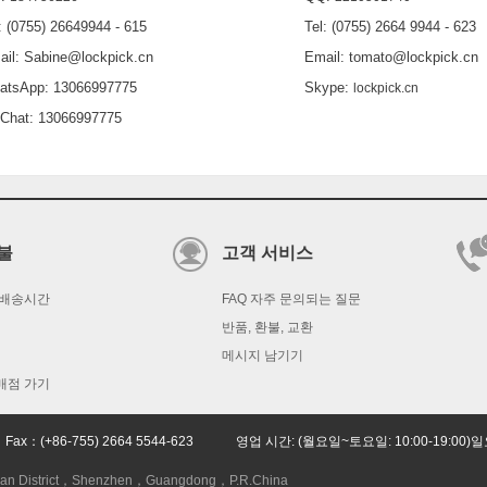
 (0755) 26649944 - 615
Tel: (0755) 2664 9944 - 623
l: Sabine@lockpick.cn
Email: tomato@lockpick.cn
sApp: 13066997775
Skype:
lockpick.cn
at: 13066997775
불
고객 서비스
 배송시간
FAQ 자주 문의되는 질문
반품, 환불, 교환
메시지 남기기
매점 가기
 Fax：(+86-755) 2664 5544-623 영업 시간: (월요일~토요일: 10:00-19:0
n District，Shenzhen，Guangdong，P.R.China