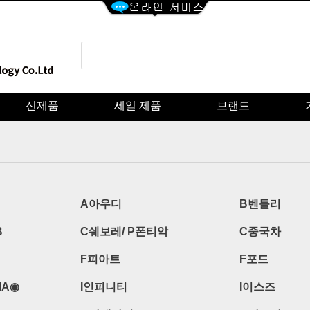
신제품
세일 제품
브랜드
A아우디
B벤틀리
B
C쉐보레/ P폰티악
C중국차
F피아트
F포드
IA◉
I인피니티
I이스즈