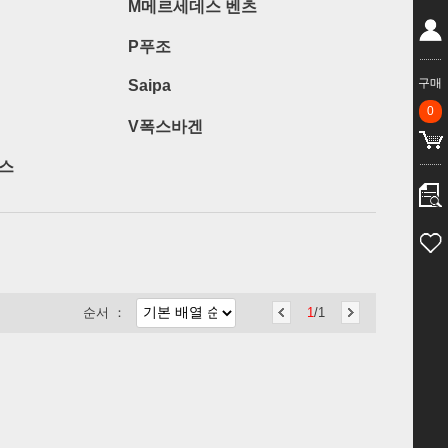
M메르세데스 벤츠
P푸조
구매
Saipa
0
V폭스바겐
스
순서 ：
1
/1