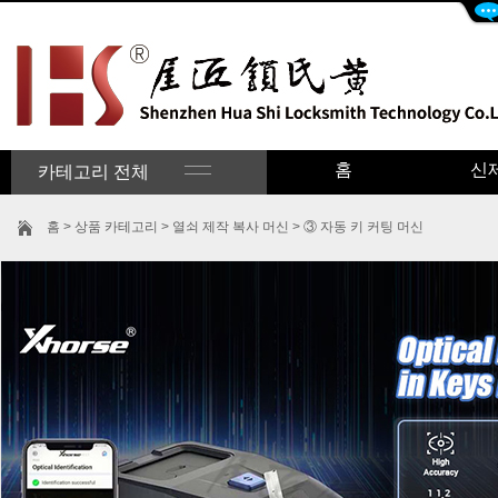
홈
신
카테고리 전체
홈
>
상품 카테고리
>
열쇠 제작 복사 머신
>
③ 자동 키 커팅 머신