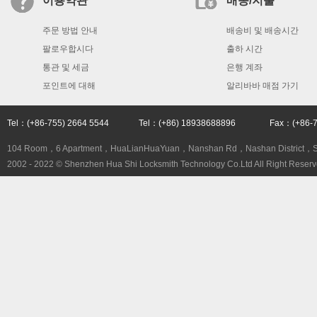
이용약관
배송/지불
주문 방법 안내
배송비 및 배송시간
팔로우합시다
출하 시간
통관 및 세금
은행 계좌
포인트에 대해
알리바바 매점 가기
Tel：(+86-755) 2664 5544 Tel：(+86) 18938688896 Fax：(+86
104 Room，6 Apartment，HuaLianHuaYuan，Nanshan Rd，Nashan District，
2002 - 2022 © Shenzhen Hua Shi Locksmith Technology Co.Ltd All Right Reserv