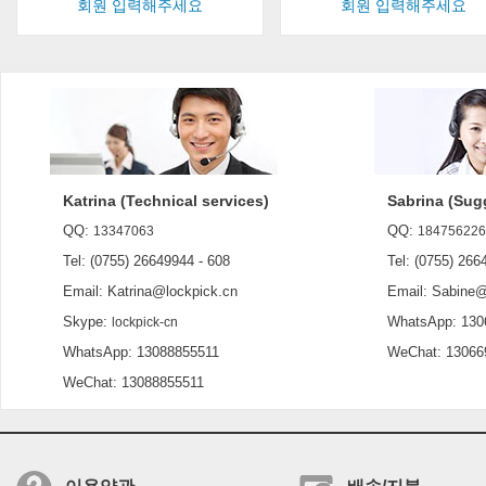
회원 입력해주세요
회원 입력해주세요
Katrina (Technical services)
Sabrina (Sug
QQ:
QQ:
13347063
184756226
Tel: (0755) 26649944 - 608
Tel: (0755) 2664
Email: Katrina@lockpick.cn
Email: Sabine@l
Skype:
WhatsApp: 130
lockpick-cn
WhatsApp: 13088855511
WeChat: 13066
WeChat: 13088855511