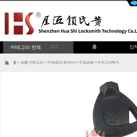
홈
신
카테고리 전체
홈
>
상품 카테고리
>
키재료(오토바이)
>
5.Suzuki
>
3.마그네틱키