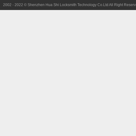
2002 - 2022 © Shenzhen Hua Shi Locksmith Technology Co.Ltd All Right Reserv