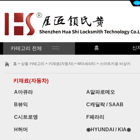
홈
신
카테고리 전체
홈
>
상품 카테고리
>
키재료(자동차)
>
M마세라티
> 스마트키용 비상키
키재료(자동차)
A아큐라
A알파로메오
B뷰익
C캐딜락 / SAAB
C시트로엥
F페라리
H허머
◉HYUNDAI / KIA◉