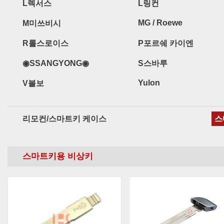
L렉서스
L링컨
MG / Roewe
M미쓰비시
R롤스로이스
P포르쉐 카이엔
◉SSANGYONG◉
S스바루
Yulon
V볼보
리모컨/스마트키 케이스
스
스마트키용 비상키