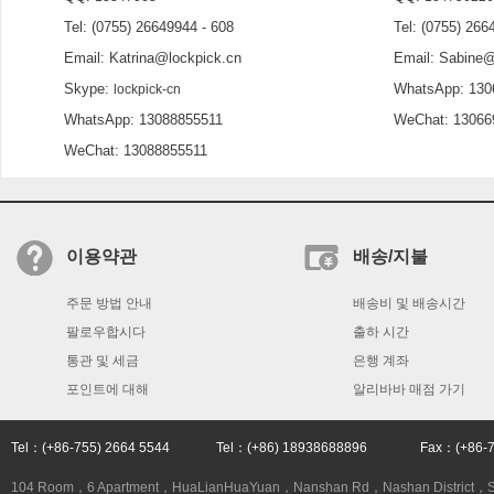
Tel: (0755) 26649944 - 608
Tel: (0755) 2664
Email: Katrina@lockpick.cn
Email: Sabine@l
Skype:
WhatsApp: 130
lockpick-cn
WhatsApp: 13088855511
WeChat: 13066
WeChat: 13088855511
이용약관
배송/지불
주문 방법 안내
배송비 및 배송시간
팔로우합시다
출하 시간
통관 및 세금
은행 계좌
포인트에 대해
알리바바 매점 가기
Tel：(+86-755) 2664 5544 Tel：(+86) 18938688896 Fax：(+86
104 Room，6 Apartment，HuaLianHuaYuan，Nanshan Rd，Nashan District，