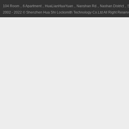
104 Room，6 Apartment，HuaLianHuaYuan，Nanshan Rd，Nashan District，
2002 - 2022 © Shenzhen Hua Shi Locksmith Technology Co.Ltd All Right Reserv